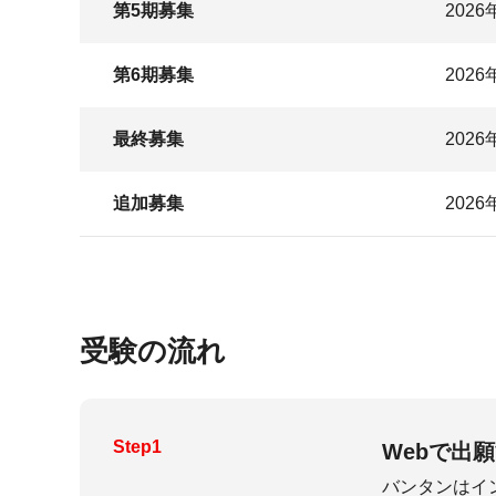
第5期募集
202
第6期募集
202
最終募集
202
追加募集
202
受験の流れ
Step1
Webで出
バンタンはイ