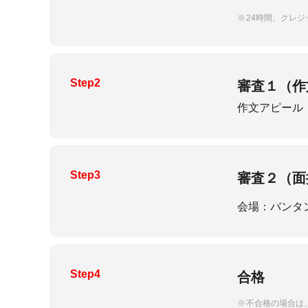
24時間、クレ
Step2
審査１（作
作文アピール
Step3
審査２（面
会場：バンタ
Step4
合格
不合格の場合は