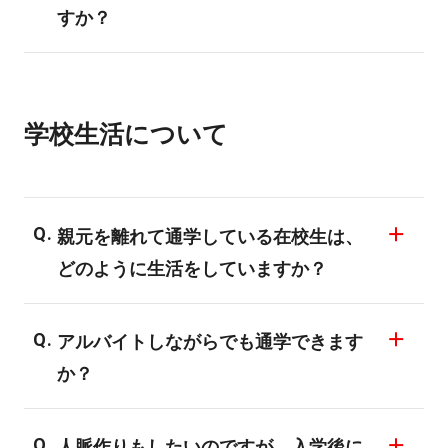
ください。
すか？
問い合わせ下さい。また、教材はプロも使
入学事務局：（東京校）0120-51-0505／
用しているものになりますので卒業後も引
コースにより金額は異なりますが、入学金
（大阪校）0120-43-9555／（名古屋校）
き続きご利用いただけます。
を除く設備充当費、授業料、実習費、学友
0800-170-5013／（札幌校）0120-97-4107
学校生活について
会費を納めて頂きます。
受付時間：10:00～19:00（平日・土日・祝
祭日）※年末年始を除く
親元を離れて通学している在校生は、
どのように生活をしていますか？
アパートを借りるか、バンタンと提携をし
アルバイトしながらでも通学できます
ている学生寮に住んでいる学生がほとんど
か？
です。
一人暮らしをされる場合は、家賃が安いエ
できます。半分以上の学生がアルバイトを
リアなどのご紹介もさせていただていま
人脈作りもしたいのですが、入学後に