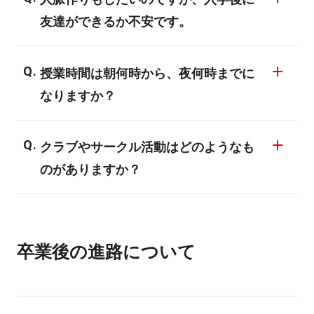
しながら通学しています。
す。暮らしのことやアルバイトのことな
友達ができるか不安です。
一人暮らしをしながらアルバイトで生活費
ど、不安なことがあれば随時担任のスタッ
を稼いでいる学生も多くいます。
バンタンは同じ趣味や目標を持った人たち
フがご相談に乗らせていただいていますの
もちろん本業である勉学がおろそかになら
授業時間は朝何時から、夜何時までに
が集う、非常に交友しやすい環境の学校で
で、ご安心ください。
ないように、担任のスタッフが生活につい
なりますか？
す。少人数制クラスや学部合同チーム制
ての相談やアドバイスもしていきます。
作、サークル活動といった授業やイベント
1限目開始9:20～9限目終了20:20の中で授業
を通じて、仲間と出会う機会が多いことも
クラブやサークル活動はどのようなも
を行います。授業時間はクラスにより異な
特長です。就職対策のための「コミュニケ
のがありますか？
り、必ず1限目からではなく曜日によって午
ーションスキル」の授業もあるので、コミ
後から開始するクラスもございます。週4～
ゲーム制作サークルやイベント実行委員な
ュニケーションが苦手の人も安心して業界
5日通学ですが終日拘束ではなく、むしろ授
ど学部を越えた交流が行われ情報交換や人
を目指せます。
業は1日3～4時間なのでアルバイトもしやす
卒業後の進路について
脈作りに役立っています。
い環境です。