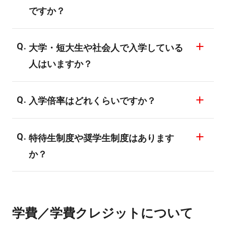
くはバンタンゲームアカデミー高等部のHP
月1日時点）
ですか？
す。
をご確認ください。
・学歴不問
それぞれで試験内容が異なりますので、詳
必要ありません。バンタンの入学者の約
細は入試ページをご覧ください。
大学・短大生や社会人で入学している
90％が初心者の方です。全ての学部・専攻
人はいますか？
が未経験者対応のカリキュラムですので、
基礎からしっかりと技術や知識、プロとし
大勢の方が大学生・短大生や社会人から入
て考え方などを習得することが可能です。
入学倍率はどれくらいですか？
学し業界で活躍もしています。在校生にも
大勢おりますので安心してください。
倍率は公開しておりませんが、熱意ややる
特待生制度や奨学生制度はあります
気を重視した面接に重点を置き評価してお
か？
ります。入試方法により内容が異なります
ので詳しくはお問い合わせ下さい。
特待生制度などはございませんが、入試方
法によっては入学金の減免などがございま
学費／学費クレジットについて
す。詳しくはお問い合わせ下さい。