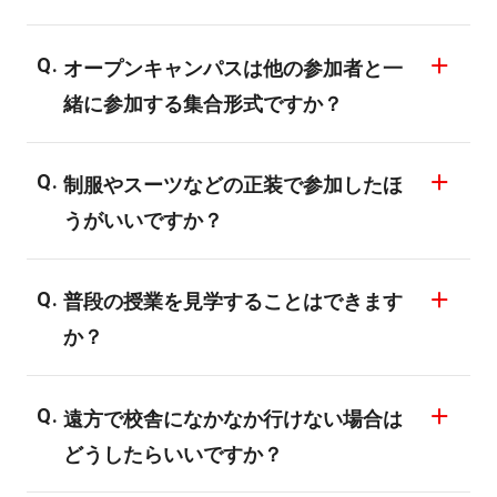
オープンキャンパスは他の参加者と一
緒に参加する集合形式ですか？
バンタンのオープンキャンパスは基本的に1
制服やスーツなどの正装で参加したほ
対1で行なっています。「少人数制で一人ひ
うがいいですか？
とり丁寧にサポートする」という教育方針
にあるとおり、専門スタッフが一人ひとり
服装は私服で構いません。
のご希望やご状況にあわせた説明、相談を
普段の授業を見学することはできます
特にかしこまった格好をしていただかなく
実施しています。もちろん、親御様やご友
か？
ても構いません。個別での説明会や教室見
人同伴での参加も歓迎しています。
学など1.5～2時間くらいかかりますので、
事前にご連絡いただければ可能です。
楽な格好でお越しください。
遠方で校舎になかなか行けない場合は
月曜日から土曜日の間であれば授業見学は
どうしたらいいですか？
可能です。ただし、ご興味ある分野の授業