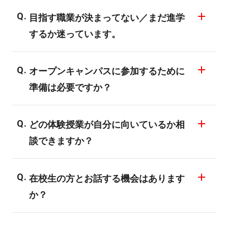
が実施されていない可能性もございますの
無料アプリ『ZOOM』を使用してオンライ
で、予めお問い合わせください。
目指す職業が決まってない／まだ進学
ンでもご参加いただくことも可能です。ま
するか迷っています。
た、交通費支援や無料の宿泊体験もござい
ます。詳細については各校にお問い合わせ
まずは仕事内容を知りたい、適職を相談し
ください。
オープンキャンパスに参加するために
たいという方のために、学校説明だけでな
準備は必要ですか？
く、専門のスタッフが、業界動向や職種毎
の詳しい仕事内容、求められるスキルや給
特に準備は必要ありません。服装も私服で
与などについてわかりやすく説明していま
どの体験授業が自分に向いているか相
結構です。当日メモなどをしたい方は筆記
す。お気軽にオープンキャンパスにご参加
談できますか？
用具のみご持参下さい。
いただき、相談してみてください。
オープンキャンパスやキャリアチェンジガ
在校生の方とお話する機会はあります
イダンスでご相談下さい。業界の相談から
か？
適性や入試の事までご相談に乗っておりま
すので気軽にご参加下さい。
体験授業では、スタッフとして在校生も参