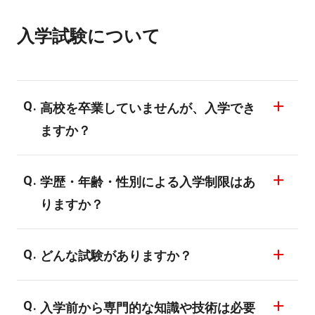
加しております。在校生は先生のアシスタ
入学試験について
ントとして体験授業に参加するので授業中
に参加者と話をする時間も多くございま
す。
高校を卒業していませんが、入学でき
ますか？
入学する年度の4月1日時点で原則満18歳以
学歴・年齢・性別による入学制限はあ
上の方であれば入学できます。ただし、就
りますか？
職の希望先により高校卒業資格の有無が採
用の基準になる場合もありますので、入学
すべての専攻・コースにおいて専門知識の
前にご相談ください。
どんな試験がありますか？
ない未経験者が受験・入学する資格を有し
また、専門スキルの習得と同時に高卒資格
ます。
AO入試、学校推薦入試、一般入試、特別先
の取得ができる、高等部もあります。詳し
・満18歳以上であること（入学する年度の4
入学前から専門的な知識や技術は必要
行入試、再進学入試などの入試がありま