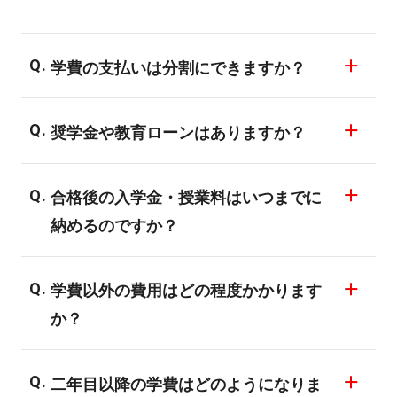
学費の支払いは分割にできますか？
一括納入と分割納入がお選びいただけま
奨学金や教育ローンはありますか？
す。また教育ローンのご利用も可能です。
親御様はもちろん、成人している入学者の
国の教育ローン、学費クレジット、教育ロ
方は、ご自身の名義での教育ローンのご利
合格後の入学金・授業料はいつまでに
ーンがご利用いただけます。バンタンゲー
用が可能です。詳しくはオープンキャンパ
納めるのですか？
ムアカデミーでは、その中でも皆様にとっ
スにご参加ください。
て特にご利用しやすいいくつかの制度をご
一括納入と分割納入により異なりますが、
紹介させていただいています。詳細は教育
学費以外の費用はどの程度かかります
初回の納入は入試結果の到着の1ヶ月後が目
ローンページをご覧ください。
か？
安です。
ただし入試の時期によって異なりますの
学費以外には教材の購入がございます。コ
で、詳しくは入学事務局までお問い合わせ
二年目以降の学費はどのようになりま
ースにより金額が異なりますので詳細はお