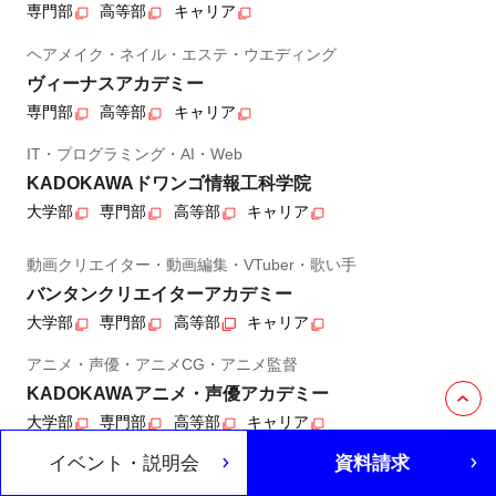
専門部
高等部
キャリア
ヘアメイク・ネイル・エステ・ウエディング
ヴィーナスアカデミー
専門部
高等部
キャリア
IT・プログラミング・AI・Web
KADOKAWAドワンゴ情報工科学院
大学部
専門部
高等部
キャリア
動画クリエイター・動画編集・VTuber・歌い手
バンタンクリエイターアカデミー
大学部
専門部
高等部
キャリア
アニメ・声優・アニメCG・アニメ監督
KADOKAWAアニメ・声優アカデミー
大学部
専門部
高等部
キャリア
イベント・説明会
資料請求
マンガ・イラスト・マンガ編集者・ノベル
KADOKAWAマンガアカデミー