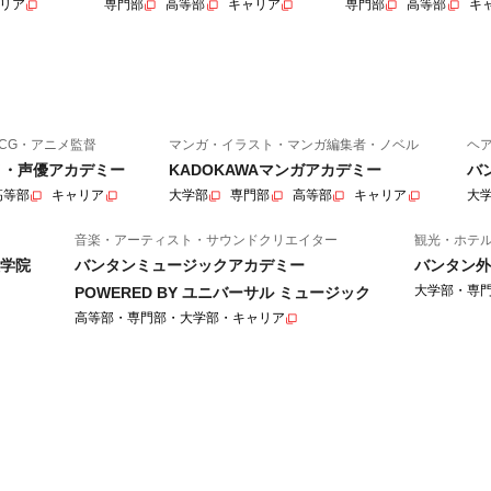
リア
専門部
高等部
キャリア
専門部
高等部
キ
CG・アニメ監督
マンガ・イラスト・マンガ編集者・ノベル
ヘ
ニメ・声優アカデミー
KADOKAWAマンガアカデミー
バ
高等部
キャリア
大学部
専門部
高等部
キャリア
大
音楽・アーティスト・サウンドクリエイター
観光・ホテ
学院
バンタンミュージックアカデミー
バンタン外
大学部・専
POWERED BY ユニバーサル ミュージック
高等部・専門部・大学部・キャリア