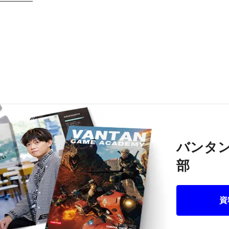
バンタ
部
資