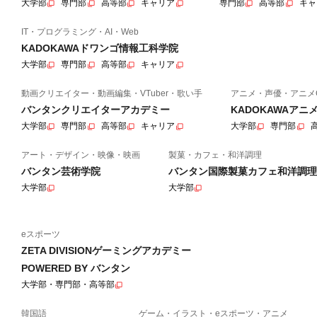
大学部
専門部
高等部
キャリア
専門部
高等部
キャ
IT・プログラミング・AI・Web
KADOKAWAドワンゴ情報工科学院
大学部
専門部
高等部
キャリア
動画クリエイター・動画編集・VTuber・歌い手
アニメ・声優・アニメ
バンタンクリエイターアカデミー
KADOKAWAア
大学部
専門部
高等部
キャリア
大学部
専門部
アート・デザイン・映像・映画
製菓・カフェ・和洋調理
バンタン芸術学院
バンタン国際製菓カフェ和洋調理
大学部
大学部
eスポーツ
ZETA DIVISIONゲーミングアカデミー
POWERED BY バンタン
大学部・専門部・高等部
韓国語
ゲーム・イラスト・eスポーツ・アニメ