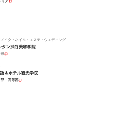
ャリア
アメイク・ネイル・エステ・ウエディング
ンタン渋谷美容学院
学部
ル
語＆ホテル観光学院
門部・高等部